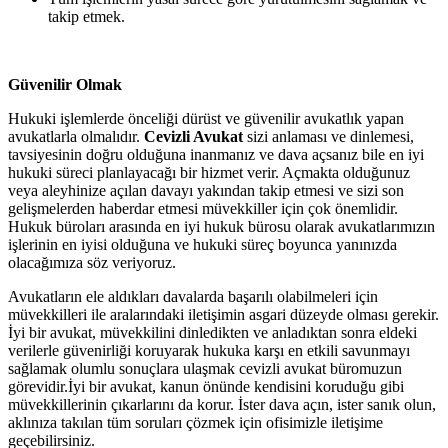
takip etmek.
Güvenilir Olmak
Hukuki işlemlerde önceliği dürüst ve güvenilir avukatlık yapan
avukatlarla olmalıdır.
Cevizli Avukat
sizi anlaması ve dinlemesi,
tavsiyesinin doğru olduğuna inanmanız ve dava açsanız bile en iyi
hukuki süreci planlayacağı bir hizmet verir. Açmakta olduğunuz
veya aleyhinize açılan davayı yakından takip etmesi ve sizi son
gelişmelerden haberdar etmesi müvekkiller için çok önemlidir.
Hukuk büroları arasında en iyi hukuk bürosu olarak avukatlarımızın
işlerinin en iyisi olduğuna ve hukuki süreç boyunca yanınızda
olacağımıza söz veriyoruz.
Avukatların ele aldıkları davalarda başarılı olabilmeleri için
müvekkilleri ile aralarındaki iletişimin asgari düzeyde olması gerekir.
İyi bir avukat, müvekkilini dinledikten ve anladıktan sonra eldeki
verilerle güvenirliği koruyarak hukuka karşı en etkili savunmayı
sağlamak olumlu sonuçlara ulaşmak cevizli avukat büromuzun
görevidir.İyi bir avukat, kanun önünde kendisini koruduğu gibi
müvekkillerinin çıkarlarını da korur. İster dava açın, ister sanık olun,
aklınıza takılan tüm soruları çözmek için ofisimizle iletişime
geçebilirsiniz.