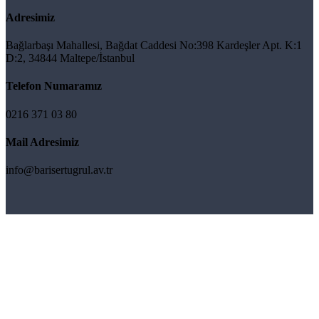
Adresimiz
Bağlarbaşı Mahallesi, Bağdat Caddesi No:398 Kardeşler Apt. K:1
D:2, 34844 Maltepe/İstanbul
Telefon Numaramız
0216 371 03 80
Mail Adresimiz
info@barisertugrul.av.tr