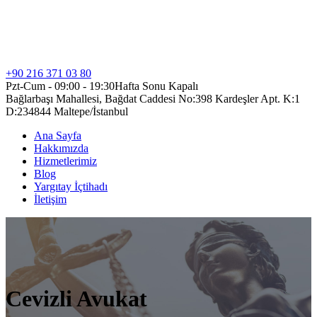
+90 216 371 03 80
Pzt-Cum - 09:00 - 19:30
Hafta Sonu Kapalı
Bağlarbaşı Mahallesi, Bağdat Caddesi No:398 Kardeşler Apt. K:1
D:2
34844 Maltepe/İstanbul
Ana Sayfa
Hakkımızda
Hizmetlerimiz
Blog
Yargıtay İçtihadı
İletişim
Cevizli Avukat