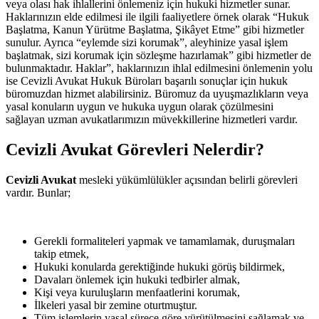
veya olası hak ihlallerini önlemeniz için hukuki hizmetler sunar.
Haklarınızın elde edilmesi ile ilgili faaliyetlere örnek olarak “Hukuk
Başlatma, Kanun Yürütme Başlatma, Şikâyet Etme” gibi hizmetler
sunulur. Ayrıca “eylemde sizi korumak”, aleyhinize yasal işlem
başlatmak, sizi korumak için sözleşme hazırlamak” gibi hizmetler de
bulunmaktadır. Haklar”, haklarınızın ihlal edilmesini önlemenin yolu
ise Cevizli Avukat Hukuk Büroları başarılı sonuçlar için hukuk
büromuzdan hizmet alabilirsiniz. Büromuz da uyuşmazlıkların veya
yasal konuların uygun ve hukuka uygun olarak çözülmesini
sağlayan uzman avukatlarımızın müvekkillerine hizmetleri vardır.
Cevizli Avukat Görevleri Nelerdir?
Cevizli Avukat
mesleki yükümlülükler açısından belirli görevleri
vardır. Bunlar;
Gerekli formaliteleri yapmak ve tamamlamak, duruşmaları
takip etmek,
Hukuki konularda gerektiğinde hukuki görüş bildirmek,
Davaları önlemek için hukuki tedbirler almak,
Kişi veya kuruluşların menfaatlerini korumak,
İlkeleri yasal bir zemine oturtmuştur.
Tüm işlemlerin yasal sürece göre yürütülmesini sağlamak ve