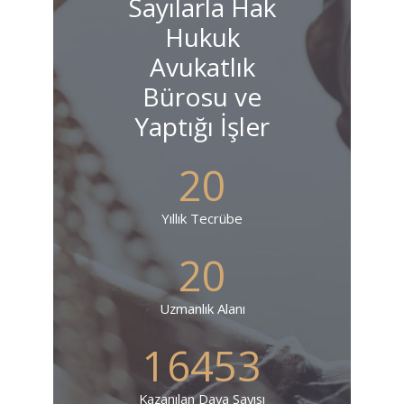
Sayılarla Hak
Hukuk
Avukatlık
Bürosu ve
Yaptığı İşler
20
Yıllık Tecrübe
20
Uzmanlık Alanı
16453
Kazanılan Dava Sayısı