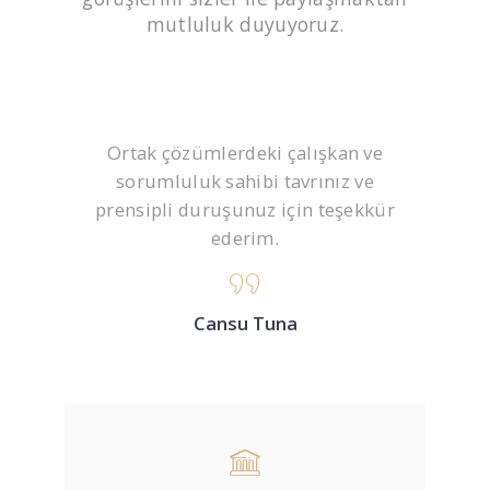
mutluluk duyuyoruz.
 yanında
Ortak çözümlerdeki çalışkan ve
Alanınd
rikler
sorumluluk sahibi tavrınız ve
mütev
lerim.
prensipli duruşunuz için teşekkür
işler
ederim.
Cansu Tuna