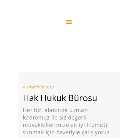
ANA SAYFA
HAKKIMIZDA
HIZMETLERIMIZ
BLOG
YARGITAY İÇTIHADI
İLETIŞIM
Avukatlık Bürosu
Hak Hukuk Bürosu
Her biri alanında uzman
kadromuz ile siz değerli
müvekkillerimize en iyi hizmeti
sunmak için özveriyle çalışıyoruz.