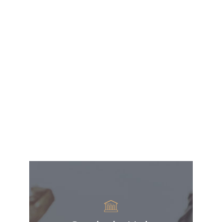
Müvekkil memnuniyetini gözeterek
en hızlı ve kalıcı çözümü sağlarız.