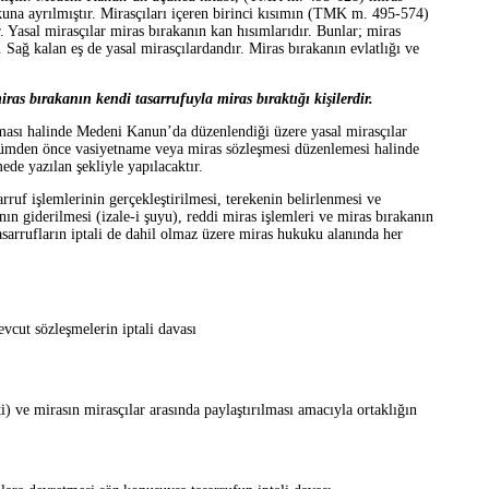
una ayrılmıştır. Mirasçıları içeren birinci kısımın (TMK m. 495-574)
Yasal mirasçılar miras bırakanın kan hısımlarıdır. Bunlar; miras
 Sağ kalan eş de yasal mirasçılardandır. Miras bırakanın evlatlığı ve
ras bırakanın kendi tasarrufuyla miras bıraktığı kişilerdir.
ması halinde Medeni Kanun’da düzenlendiği üzere yasal mirasçılar
ölümden önce vasiyetname veya miras sözleşmesi düzenlemesi halinde
ede yazılan şekliyle yapılacaktır.
rruf işlemlerinin gerçekleştirilmesi, terekenin belirlenmesi ve
nın giderilmesi (izale-i şuyu), reddi miras işlemleri ve miras bırakanın
tasarrufların iptali de dahil olmaz üzere miras hukuku alanında her
cut sözleşmelerin iptali davası
i) ve mirasın mirasçılar arasında paylaştırılması amacıyla ortaklığın