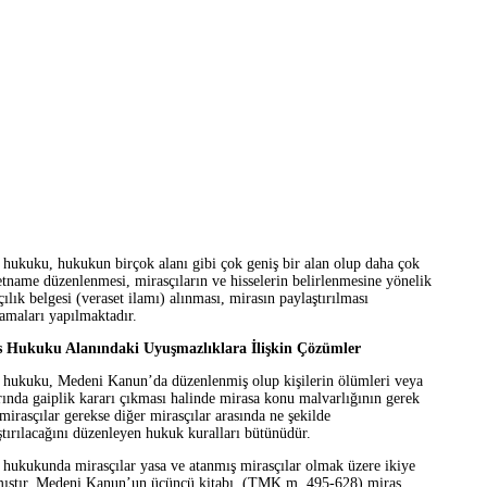
 hukuku, hukukun birçok alanı gibi çok geniş bir alan olup daha çok
etname düzenlenmesi, mirasçıların ve hisselerin belirlenmesine yönelik
ılık belgesi (veraset ilamı) alınması, mirasın paylaştırılması
amaları yapılmaktadır.
s Hukuku Alanındaki Uyuşmazlıklara İlişkin Çözümler
 hukuku, Medeni Kanun’da düzenlenmiş olup kişilerin ölümleri veya
rında gaiplik kararı çıkması halinde mirasa konu malvarlığının gerek
 mirasçılar gerekse diğer mirasçılar arasında ne şekilde
ştırılacağını düzenleyen hukuk kuralları bütünüdür.
 hukukunda mirasçılar yasa ve atanmış mirasçılar olmak üzere ikiye
mıştır. Medeni Kanun’un üçüncü kitabı, (TMK m. 495-628) miras