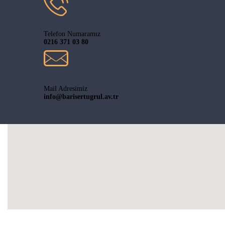
Telefon Numaramız
0216 371 03 80
Mail Adresimiz
info@barisertugrul.av.tr