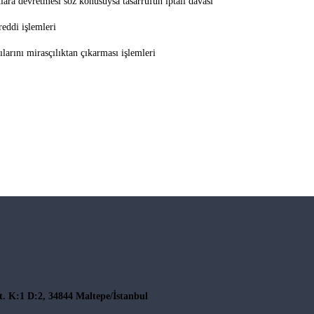
lara devretmesi söz konusuysa tasarrufun iptali davası
reddi işlemleri
ılarını mirasçılıktan çıkarması işlemleri
t. K:1 D:2, 34844 Maltepe/İstanbul