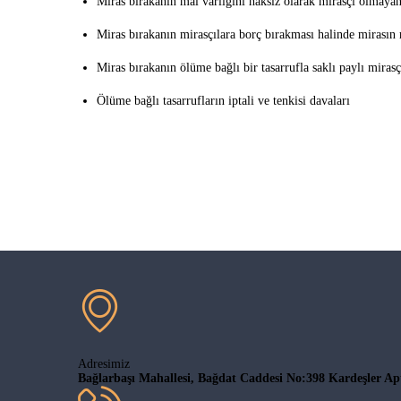
Miras bırakanın mal varlığını haksız olarak mirasçı olmayan
Miras bırakanın mirasçılara borç bırakması halinde mirasın 
Miras bırakanın ölüme bağlı bir tasarrufla saklı paylı mirasç
Ölüme bağlı tasarrufların iptali ve tenkisi davaları
Adresimiz
Bağlarbaşı Mahallesi, Bağdat Caddesi No:398 Kardeşler Ap