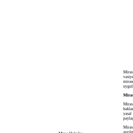
Miras
vasiy
mirasç
uygul
Mira
Miras
hakla
yasal
payla
Miras
ayrıl