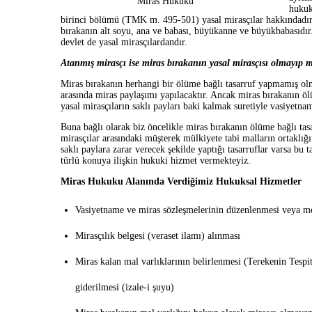
Miras Hukuku
hukuk
birinci bölümü (TMK m. 495-501) yasal mirasçılar hakkındadır. 
bırakanın alt soyu, ana ve babası, büyükanne ve büyükbabasıdır.
devlet de yasal mirasçılardandır.
Atanmış mirasçı ise miras bırakanın yasal mirasçısı olmayıp mi
Miras bırakanın herhangi bir ölüme bağlı tasarruf yapmamış ol
arasında miras paylaşımı yapılacaktır. Ancak miras bırakanın 
yasal mirasçıların saklı payları baki kalmak suretiyle vasiyetnam
Buna bağlı olarak biz öncelikle miras bırakanın ölüme bağlı tasa
mirasçılar arasındaki müşterek mülkiyete tabi malların ortaklığı
saklı paylara zarar verecek şekilde yaptığı tasarruflar varsa bu 
türlü konuya ilişkin hukuki hizmet vermekteyiz.
Miras Hukuku Alanında Verdiğimiz Hukuksal Hizmetler
Vasiyetname ve miras sözleşmelerinin düzenlenmesi veya mev
Mirasçılık belgesi (veraset ilamı) alınması
Miras kalan mal varlıklarının belirlenmesi (Terekenin Tespit
giderilmesi (izale-i şuyu)