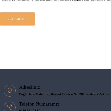
READ MORE
Adresimiz
Bağlarbaşı Mahallesi, Bağdat Caddesi No:398 Kardeşler Apt. K:1
Telefon Numaramız
0216 371 03 80