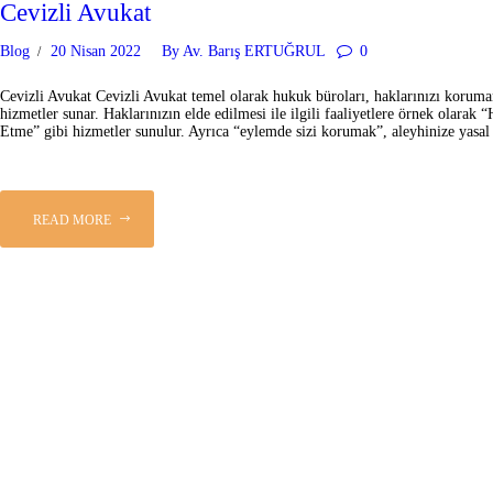
Cevizli Avukat
Blog
20 Nisan 2022
By
Av. Barış ERTUĞRUL
0
Cevizli Avukat Cevizli Avukat temel olarak hukuk büroları, haklarınızı koruman
hizmetler sunar. Haklarınızın elde edilmesi ile ilgili faaliyetlere örnek olar
Etme” gibi hizmetler sunulur. Ayrıca “eylemde sizi korumak”, aleyhinize yasa
READ MORE