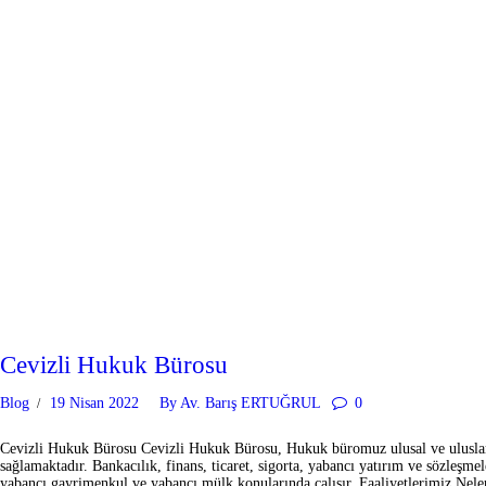
Cevizli Hukuk Bürosu
Blog
19 Nisan 2022
By
Av. Barış ERTUĞRUL
0
Cevizli Hukuk Bürosu Cevizli Hukuk Bürosu, Hukuk büromuz ulusal ve ulusla
sağlamaktadır. Bankacılık, finans, ticaret, sigorta, yabancı yatırım ve sözleşme
yabancı gayrimenkul ve yabancı mülk konularında çalışır. Faaliyetlerimiz N