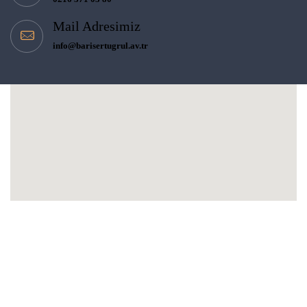
Mail Adresimiz
info@barisertugrul.av.tr