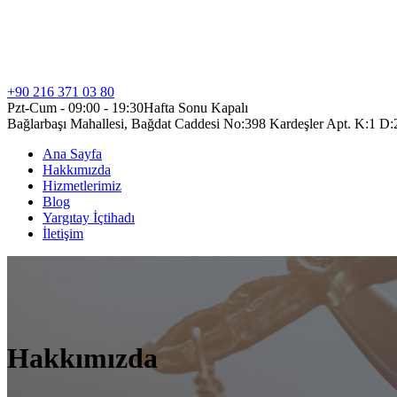
+90 216 371 03 80
Pzt-Cum - 09:00 - 19:30
Hafta Sonu Kapalı
Bağlarbaşı Mahallesi, Bağdat Caddesi No:398 Kardeşler Apt. K:1 D:
Ana Sayfa
Hakkımızda
Hizmetlerimiz
Blog
Yargıtay İçtihadı
İletişim
Hakkımızda