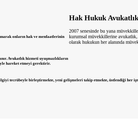
Hak Hukuk Avukatlık
2007 senesinde bu yana müvekkiller
kurumsal müvekkillerine avukatlık
sunarak onların hak ve menfaatlerinin
olarak hukukun her alanında müvekk
yanır. Avukatlık hizmeti uyuşmazlıkların
yle hareket etmeyi gerektirir.
 tecrübeyle birleştirmekte, yeni gelişmeleri takip etmekte, üstlendiği her işte a