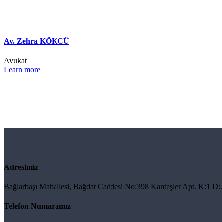
Av. Zehra KÖKCÜ
Avukat
Learn more
Adresimiz
Bağlarbaşı Mahallesi, Bağdat Caddesi No:398 Kardeşler Apt. K:1 D:
Telefon Numaramız