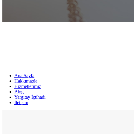
Ana Sayfa
Hakkımızda
Hizmetlerimiz
Blog
Yargıtay İçtihadı
İletişim