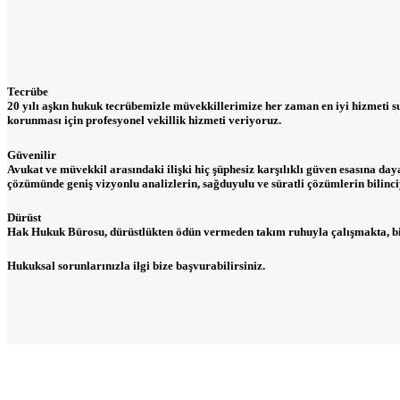
Tecrübe
20 yılı aşkın hukuk tecrübemizle müvekkillerimize her zaman en iyi hizmeti 
korunması için profesyonel vekillik hizmeti veriyoruz.
Güvenilir
Avukat ve müvekkil arasındaki ilişki hiç şüphesiz karşılıklı güven esasına da
çözümünde geniş vizyonlu analizlerin, sağduyulu ve süratli çözümlerin bilinci
Dürüst
Hak Hukuk Bürosu, dürüstlükten ödün vermeden takım ruhuyla çalışmakta, bilgiyi
Hukuksal sorunlarınızla ilgi bize başvurabilirsiniz.