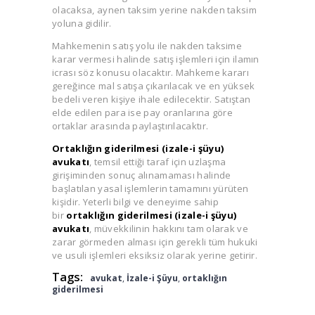
olacaksa, aynen taksim yerine nakden taksim
yoluna gidilir.
Mahkemenin satış yolu ile nakden taksime
karar vermesi halinde satış işlemleri için ilamın
icrası söz konusu olacaktır. Mahkeme kararı
gereğince mal satışa çıkarılacak ve en yüksek
bedeli veren kişiye ihale edilecektir. Satıştan
elde edilen para ise pay oranlarına göre
ortaklar arasında paylaştırılacaktır.
Ortaklığın giderilmesi (izale-i şüyu)
avukatı
, temsil ettiği taraf için uzlaşma
girişiminden sonuç alınamaması halinde
başlatılan yasal işlemlerin tamamını yürüten
kişidir. Yeterli bilgi ve deneyime sahip
bir
ortaklığın giderilmesi (izale-i şüyu)
avukatı
, müvekkilinin hakkını tam olarak ve
zarar görmeden alması için gerekli tüm hukuki
ve usuli işlemleri eksiksiz olarak yerine getirir.
Tags:
avukat
,
İzale-i Şüyu
,
ortaklığın
giderilmesi