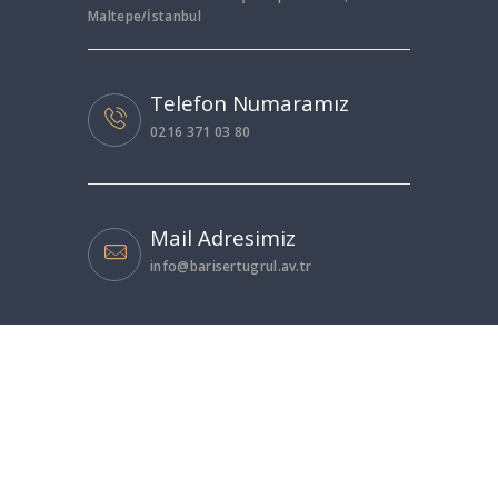
Maltepe/İstanbul
Telefon Numaramız
0216 371 03 80
Mail Adresimiz
info@barisertugrul.av.tr