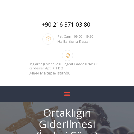
+90 216 371 03 80
ANA SAYFA
Pzt-Cum - 09:00 - 19:30
Hafta Sonu Kapalı
HAKKIMIZDA
HIZMETLERIMIZ
Bağlarbaşı Mahallesi, Bağdat Caddesi No:398
BLOG
Kardeşler Apt. K:1 D:2
34844 Maltepe/İstanbul
YARGITAY İÇTIHADI
İLETIŞIM
Ortaklığın
Giderilmesi