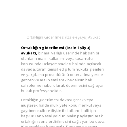
Ortaklığın Giderilmesi (İzale-i Şüyu) Avukatı
Ortaklığın giderilmesi (izale-i şüyu)
avukatı,
bir mal varlığı üzerinde hak sahibi
olanların malın kullanımı veya tasarrufu
konusunda uzlaşamamaları halinde açılacak
davada, tarafı temsil edip tüm hukuki işlemleri
ve yargılama prosedürünü onun adına yerine
getiren ve malın satılarak bedelinin hak
sahiplerine nakdi olarak ödenmesini sağlayan
hukuk profesyonelidir.
Ortaklığın giderilmesi davası iştirak veya
müşterek halde mülkiyete konu menkul veya
gayrimenkullere ilişkin ihtilafların halli için
başvurulan yasal yoldur. Malın paylaştırılarak
ortaklığın sona erdirilmesini sağlayan bu dava,
tüm ortaklara karşı açılır. Davanın davacısı