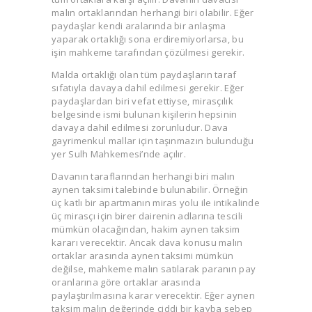
malın ortaklarından herhangi biri olabilir. Eğer
paydaşlar kendi aralarında bir anlaşma
yaparak ortaklığı sona erdiremiyorlarsa, bu
işin mahkeme tarafından çözülmesi gerekir.
Malda ortaklığı olan tüm paydaşların taraf
sıfatıyla davaya dahil edilmesi gerekir. Eğer
paydaşlardan biri vefat ettiyse, mirasçılık
belgesinde ismi bulunan kişilerin hepsinin
davaya dahil edilmesi zorunludur. Dava
gayrimenkul mallar için taşınmazın bulunduğu
yer Sulh Mahkemesi’nde açılır.
Davanın taraflarından herhangi biri malın
aynen taksimi talebinde bulunabilir. Örneğin
üç katlı bir apartmanın miras yolu ile intikalinde
üç mirasçı için birer dairenin adlarına tescili
mümkün olacağından, hakim aynen taksim
kararı verecektir. Ancak dava konusu malın
ortaklar arasında aynen taksimi mümkün
değilse, mahkeme malın satılarak paranın pay
oranlarına göre ortaklar arasında
paylaştırılmasına karar verecektir. Eğer aynen
taksim malın değerinde ciddi bir kayba sebep