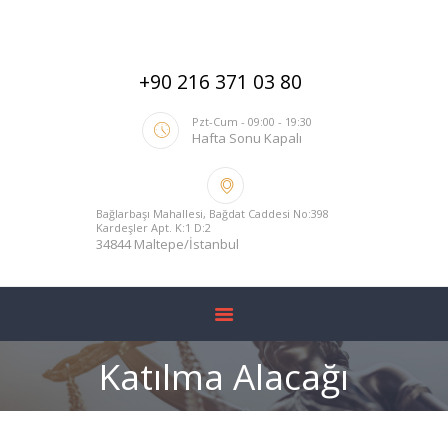
ANA SAYFA
HAKKIMIZDA
+90 216 371 03 80
HIZMETLERIMIZ
BLOG
Pzt-Cum - 09:00 - 19:30
Hafta Sonu Kapalı
YARGITAY İÇTIHADI
İLETIŞIM
Bağlarbaşı Mahallesi, Bağdat Caddesi No:398
Kardeşler Apt. K:1 D:2
34844 Maltepe/İstanbul
Katılma Alacağı