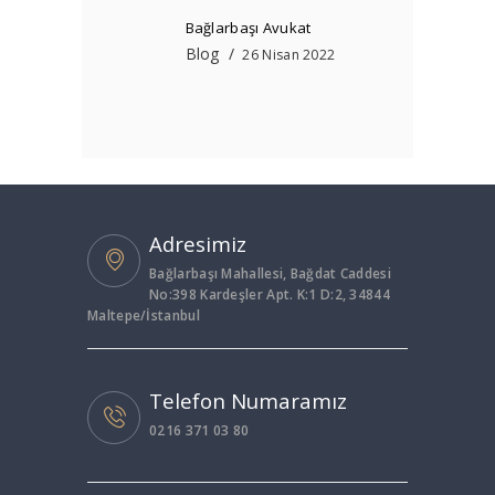
Bağlarbaşı Avukat
Blog
26 Nisan 2022
Adresimiz
Bağlarbaşı Mahallesi, Bağdat Caddesi
No:398 Kardeşler Apt. K:1 D:2, 34844
Maltepe/İstanbul
Telefon Numaramız
0216 371 03 80