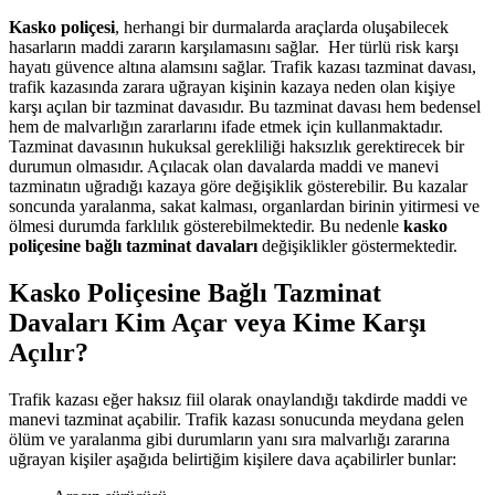
Kasko poliçesi
, herhangi bir durmalarda araçlarda oluşabilecek
hasarların maddi zararın karşılamasını sağlar. Her türlü risk karşı
hayatı güvence altına alamsını sağlar. Trafik kazası tazminat davası,
trafik kazasında zarara uğrayan kişinin kazaya neden olan kişiye
karşı açılan bir tazminat davasıdır. Bu tazminat davası hem bedensel
hem de malvarlığın zararlarını ifade etmek için kullanmaktadır.
Tazminat davasının hukuksal gerekliliği haksızlık gerektirecek bir
durumun olmasıdır. Açılacak olan davalarda maddi ve manevi
tazminatın uğradığı kazaya göre değişiklik gösterebilir. Bu kazalar
soncunda yaralanma, sakat kalması, organlardan birinin yitirmesi ve
ölmesi durumda farklılık gösterebilmektedir. Bu nedenle
kasko
poliçesine bağlı tazminat davaları
değişiklikler göstermektedir.
Kasko Poliçesine Bağlı Tazminat
Davaları Kim Açar veya Kime Karşı
Açılır?
Trafik kazası eğer haksız fiil olarak onaylandığı takdirde maddi ve
manevi tazminat açabilir. Trafik kazası sonucunda meydana gelen
ölüm ve yaralanma gibi durumların yanı sıra malvarlığı zararına
uğrayan kişiler aşağıda belirtiğim kişilere dava açabilirler bunlar: