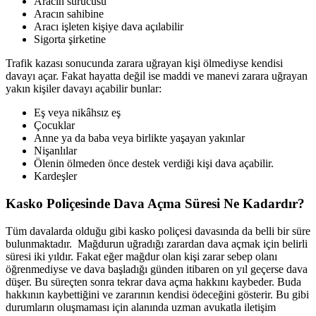
Aracın sürücüsü
Aracın sahibine
Aracı işleten kişiye dava açılabilir
Sigorta şirketine
Trafik kazası sonucunda zarara uğrayan kişi ölmediyse kendisi
davayı açar. Fakat hayatta değil ise maddi ve manevi zarara uğrayan
yakın kişiler davayı açabilir bunlar:
Eş veya nikâhsız eş
Çocuklar
Anne ya da baba veya birlikte yaşayan yakınlar
Nişanlılar
Ölenin ölmeden önce destek verdiği kişi dava açabilir.
Kardeşler
Kasko Poliçesinde Dava Açma Süresi Ne Kadardır?
Tüm davalarda olduğu gibi kasko poliçesi davasında da belli bir süre
bulunmaktadır. Mağdurun uğradığı zarardan dava açmak için belirli
süresi iki yıldır. Fakat eğer mağdur olan kişi zarar sebep olanı
öğrenmediyse ve dava başladığı günden itibaren on yıl geçerse dava
düşer. Bu süreçten sonra tekrar dava açma hakkını kaybeder. Buda
hakkının kaybettiğini ve zararının kendisi ödeceğini gösterir. Bu gibi
durumların oluşmaması için alanında uzman avukatla iletişim