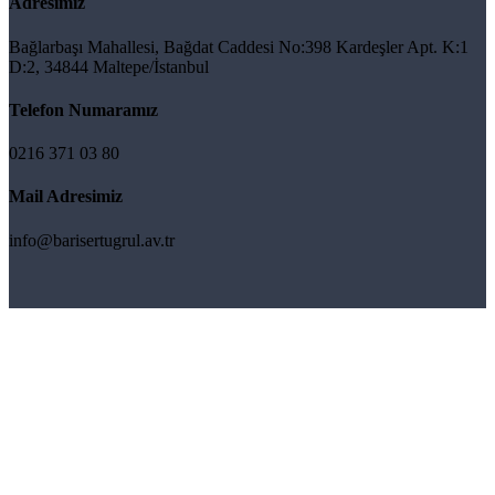
Adresimiz
Bağlarbaşı Mahallesi, Bağdat Caddesi No:398 Kardeşler Apt. K:1
D:2, 34844 Maltepe/İstanbul
Telefon Numaramız
0216 371 03 80
Mail Adresimiz
info@barisertugrul.av.tr