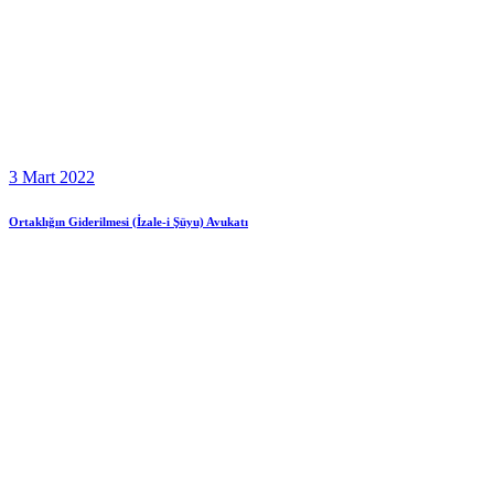
3 Mart 2022
Ortaklığın Giderilmesi (İzale-i Şüyu) Avukatı