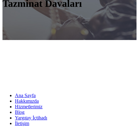
Tazminat Davaları
Ana Sayfa
Hakkımızda
Hizmetlerimiz
Blog
Yargıtay İçtihadı
İletişim