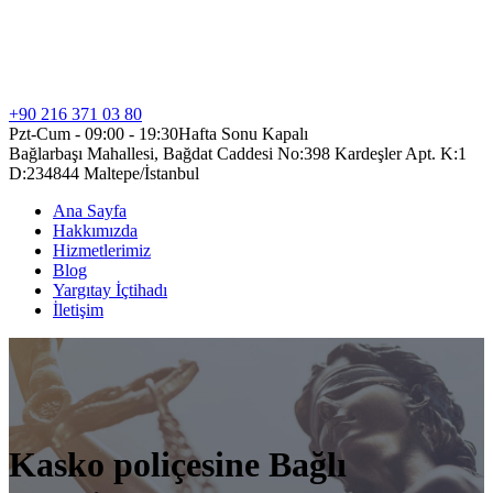
+90 216 371 03 80
Pzt-Cum - 09:00 - 19:30
Hafta Sonu Kapalı
Bağlarbaşı Mahallesi, Bağdat Caddesi No:398 Kardeşler Apt. K:1
D:2
34844 Maltepe/İstanbul
Ana Sayfa
Hakkımızda
Hizmetlerimiz
Blog
Yargıtay İçtihadı
İletişim
Kasko poliçesine Bağlı