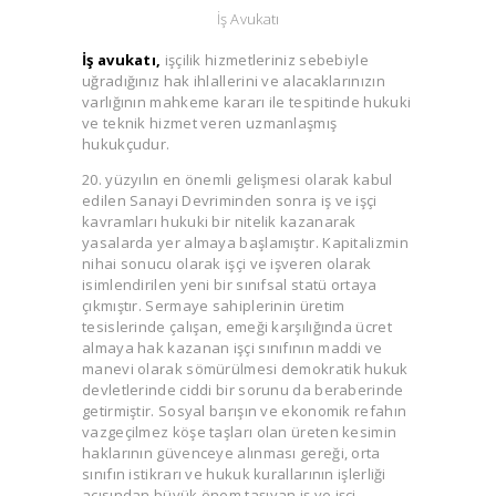
İş Avukatı
İş avukatı,
işçilik hizmetleriniz sebebiyle
uğradığınız hak ihlallerini ve alacaklarınızın
varlığının mahkeme kararı ile tespitinde hukuki
ve teknik hizmet veren uzmanlaşmış
hukukçudur.
20. yüzyılın en önemli gelişmesi olarak kabul
edilen Sanayi Devriminden sonra iş ve işçi
kavramları hukuki bir nitelik kazanarak
yasalarda yer almaya başlamıştır. Kapitalizmin
nihai sonucu olarak işçi ve işveren olarak
isimlendirilen yeni bir sınıfsal statü ortaya
çıkmıştır. Sermaye sahiplerinin üretim
tesislerinde çalışan, emeği karşılığında ücret
almaya hak kazanan işçi sınıfının maddi ve
manevi olarak sömürülmesi demokratik hukuk
devletlerinde ciddi bir sorunu da beraberinde
getirmiştir. Sosyal barışın ve ekonomik refahın
vazgeçilmez köşe taşları olan üreten kesimin
haklarının güvenceye alınması gereği, orta
sınıfın istikrarı ve hukuk kurallarının işlerliği
açısından büyük önem taşıyan iş ve işçi