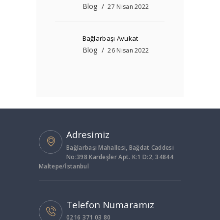
Blog
27 Nisan 2022
Bağlarbaşı Avukat
Blog
26 Nisan 2022
Adresimiz
Bağlarbaşı Mahallesi, Bağdat Caddesi
No:398 Kardeşler Apt. K:1 D:2, 34844
Maltepe/İstanbul
Telefon Numaramız
0216 371 03 80