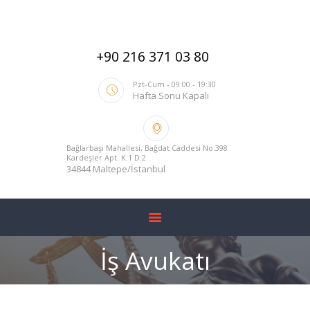
ANA SAYFA
HAKKIMIZDA
+90 216 371 03 80
HIZMETLERIMIZ
BLOG
Pzt-Cum - 09:00 - 19:30
Hafta Sonu Kapalı
YARGITAY İÇTIHADI
İLETIŞIM
Bağlarbaşı Mahallesi, Bağdat Caddesi No:398
Kardeşler Apt. K:1 D:2
34844 Maltepe/İstanbul
İş Avukatı