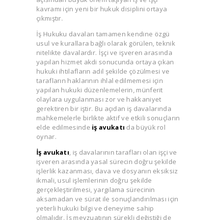
kavramı için yeni bir hukuk disiplini ortaya
çıkmıştır.
İş Hukuku davaları tamamen kendine özgü
usul ve kurallara bağlı olarak görülen, teknik
nitelikte davalardır. İşçi ve işveren arasında
yapılan hizmet akdi sonucunda ortaya çıkan
hukuki ihtilafların adil şekilde çözülmesi ve
tarafların haklarının ihlal edilmemesi için
yapılan hukuki düzenlemelerin, münferit
olaylara uygulanması zor ve hakkaniyet
gerektiren bir iştir. Bu açıdan iş davalarında
mahkemelerle birlikte aktif ve etkili sonuçların
elde edilmesinde
iş avukatı
da büyük rol
oynar.
İş avukatı
, iş davalarının tarafları olan işçi ve
işveren arasında yasal sürecin doğru şekilde
işlerlik kazanması, dava ve dosyanın eksiksiz
ikmali, usul işlemlerinin doğru şekilde
gerçekleştirilmesi, yargılama sürecinin
aksamadan ve sürat ile sonuçlandırılması için
yeterli hukuki bilgi ve deneyime sahip
olmalıdır. İş mevzuatının sürekli değiştiği de