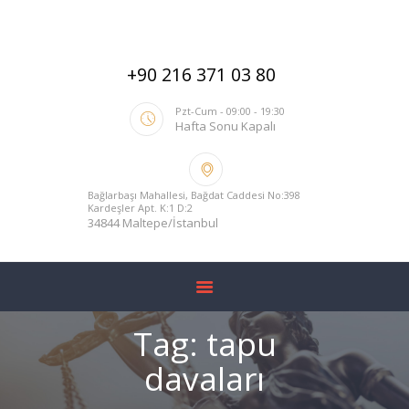
ANA SAYFA
HAKKIMIZDA
+90 216 371 03 80
HIZMETLERIMIZ
BLOG
Pzt-Cum - 09:00 - 19:30
Hafta Sonu Kapalı
YARGITAY İÇTIHADI
İLETIŞIM
Bağlarbaşı Mahallesi, Bağdat Caddesi No:398
Kardeşler Apt. K:1 D:2
34844 Maltepe/İstanbul
Tag: tapu
davaları