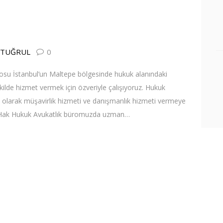
 ERTUĞRUL
0
u İstanbul’un Maltepe bölgesinde hukuk alanındaki
ekilde hizmet vermek için özveriyle çalışıyoruz. Hukuk
larak müşavirlik hizmeti ve danışmanlık hizmeti vermeye
n Hak Hukuk Avukatlık büromuzda uzman…