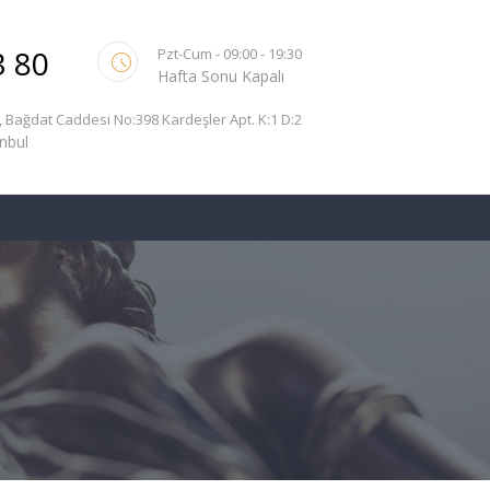
3 80
Pzt-Cum - 09:00 - 19:30
Hafta Sonu Kapalı
, Bağdat Caddesi No:398 Kardeşler Apt. K:1 D:2
nbul