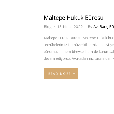
Maltepe Hukuk Bürosu
Blog
13 Nisan 2022
By
Av. Barış
Maltepe Hukuk Bürosu Maltepe Hukuk büros
tecrübelerimiz ile müvekkillerimize en iyi ş
büromuzda hem bireysel hem de kurumsal o
devam ediyoruz. Avukatlarımız tarafında
READ MORE