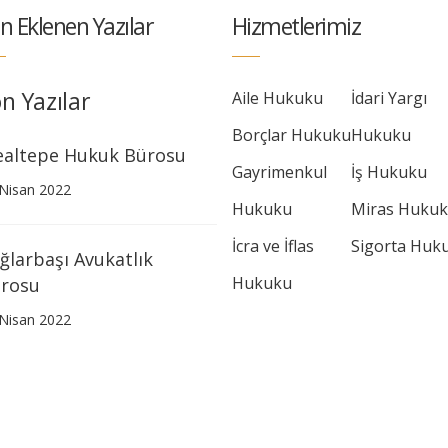
n Eklenen Yazılar
Hizmetlerimiz
n Yazılar
Aile Hukuku
İdari Yargı
Borçlar Hukuku
Hukuku
ealtepe Hukuk Bürosu
Gayrimenkul
İş Hukuku
Nisan 2022
Hukuku
Miras Huku
İcra ve İflas
Sigorta Huk
ğlarbaşı Avukatlık
Hukuku
rosu
Nisan 2022