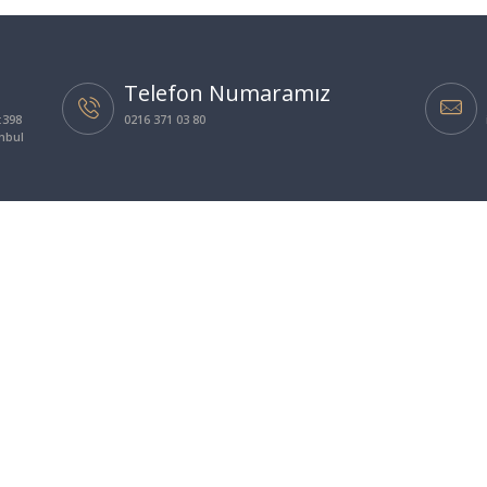
Telefon Numaramız
:398
0216 371 03 80
anbul