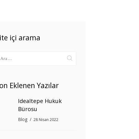
ite içi arama
rama:
on Eklenen Yazılar
İdealtepe Hukuk
Bürosu
Blog
28 Nisan 2022