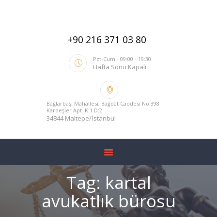
ANA SAYFA
HAKKIMIZDA
+90 216 371 03 80
HIZMETLERIMIZ
BLOG
Pzt-Cum - 09:00 - 19:30
Hafta Sonu Kapalı
YARGITAY İÇTIHADI
İLETIŞIM
Bağlarbaşı Mahallesi, Bağdat Caddesi No:398
Kardeşler Apt. K:1 D:2
34844 Maltepe/İstanbul
Tag: kartal
avukatlık bürosu