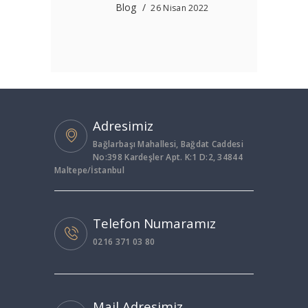
Blog
26 Nisan 2022
Adresimiz
Bağlarbaşı Mahallesi, Bağdat Caddesi
No:398 Kardeşler Apt. K:1 D:2, 34844
Maltepe/İstanbul
Telefon Numaramız
0216 371 03 80
Mail Adresimiz