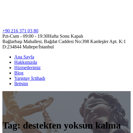
+90 216 371 03 80
Pzt-Cum - 09:00 - 19:30
Hafta Sonu Kapalı
Bağlarbaşı Mahallesi, Bağdat Caddesi No:398 Kardeşler Apt. K:1
D:2
34844 Maltepe/İstanbul
Ana Sayfa
Hakkımızda
Hizmetlerimiz
Blog
Yargıtay İçtihadı
İletişim
Tag: destekten yoksun kalma