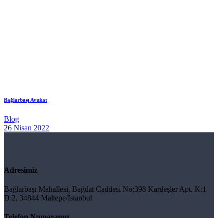
Bağlarbaşı Avukat
Blog
26 Nisan 2022
Adresimiz
Bağlarbaşı Mahallesi, Bağdat Caddesi No:398 Kardeşler Apt. K:1
D:2, 34844 Maltepe/İstanbul
Telefon Numaramız