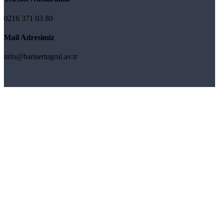
0216 371 03 80
Mail Adresimiz
info@barisertugrul.av.tr