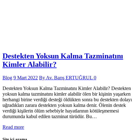
Destekten Yoksun Kalma Tazminatını
Kimler Alabilir?
Blog
9 Mart 2022
By
Av. Barış ERTUĞRUL
0
Destekten Yoksun Kalma Tazminatını Kimler Alabilir? Destekten
yoksun kalma tazminatını kimler alabilir ölen bir kişinin yaşarken
herhangi birine verdiği desteği öldükten sonra bu destekten dolayı
uğradıkları zarara destekten yoksun kalma denir. Ölenin destek
verdiği kişilerin ölüm sebebiyle hayatlarının kötüleşmemesi
durumunda kabul edilen tazminat türüdür. Bu…
Read more
Site içi arama