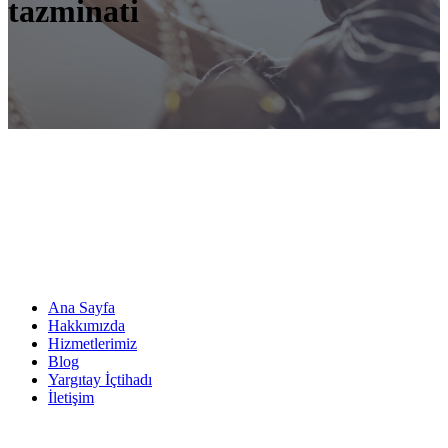
tazminati
Ana Sayfa
Hakkımızda
Hizmetlerimiz
Blog
Yargıtay İçtihadı
İletişim